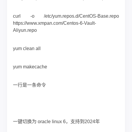
curl -o /etc/yum.repos.d/CentOS-Base.repo
https://www.xmpan.com/Centos-6-Vault-
Aliyun.repo
yum clean all
yum makecache
一行是一条命令
一键切换为 oracle linux 6，支持到2024年